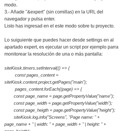
modo.
3.- Añade "&expert" (sin comillas) en la URL del
navegador y pulsa enter.
Listo has ingresad en el este modo sobre tu proyecto.
Lo suiguiente que puedes hacer desde settings en al
apartado expert, es ejecutar un script por ejemplo parra
monitorear la resolución de una o más pantalla:
siteKiosk.timers.setInterval(() => {
const pages_content =
siteKiosk.content.project.getPages("main");
pages_content.forEach((page) => {
const page_name = page.getPropertyValue("name");
const page_width = page.getPropertyValue("width");
const page_heigth = page.getPropertyValue("height");
siteKiosk.log.info("Screens", "Page name: " +
page_name + " | width: " + page_width + " | height: " +